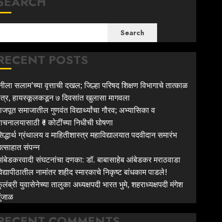
SEARCH
Search
RECENT POSTS
नीला सलाम’च्या वृत्ताची दखल; जिल्हा परिषद शिक्षण विभागाचे तात्काळ
त्र, हायस्कूलकडून ७ दिवसांत खुलासा मागवला
ाजपूत समाजातील गुणवंत विद्यार्थ्यांचा गौरव; अभ्यासिका व
ाचनालयासाठी ₹१ कोटींच्या निधीची घोषणा
िद्धार्थ ग्रंथालय व माहितीशास्त्र महाविद्यालयात पदवीदान समारंभ
त्साहात संपन्न
ंबेडकरवादी संघटनांचा दणका: डॉ. बाबासाहेब आंबेडकर मराठवाडा
िद्यापीठातील नामांतर शहीद स्मारकाचे निकृष्ट बांधकाम पाडले!
ुलंब्री युवासेनेच्या तालुका अध्यक्षपदी भारत भुमे, शहराध्यक्षपदी मंगेश
ुंजाळ
RECENT COMMENTS