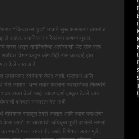
रात “चिल्ड्रन्स फूड” नावाने सुरू असलेल्या चायनीज
 झाले आहेत. स्थानिक नागरिकांच्या म्हणण्यानुसार,
ाय करत असून नागरिकांच्या आरोग्याशी थेट खेळ सुरू
P
ी संबंधित विभागांकडून कोणतीही ठोस कारवाई होत
्थित केले जात आहे.
कानात उघड्यावर स्वयंपाक केला जातो. फुटपाथ आणि
थ दिले जातात. अन्न तयार करताना स्वच्छतेच्या निकषांचे
शंका व्यक्त केली आहे. खाद्यपदार्थ झाकून ठेवले जात
होण्याची शक्यता नाकारता येत नाही.
थ दीर्घकाळ साठवून ठेवले जातात आणि त्याच पदार्थांचा
ंमध्ये केला जातो. या आरोपांची अधिकृत पुष्टी झालेली नसली
 करण्याची गरज व्यक्त होत आहे. विशेषतः लहान मुले,