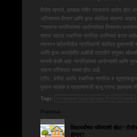
विशेष म्हणजे, इतक्या गंभीर स्वरूपाचे आरोप हो
अग्निशमन विभाग आणि इतर संबंधित यंत्रणा अद्याप 
“सामान्य नागरिकांच्या आरोग्यापेक्षा नियमभंग करणा
संतप्त सवाल स्थानिक नागरिक उपस्थित करत आहे
नंदनवन कॉलनीतील नागरिकांनी संबंधित दुकानाची सर्व 
आणि इतर कायदेशीर बाबींची तातडीने संयुक्त चौ
मागणी केली आहे. नागरिकांच्या आरोग्याशी आणि सुरक
भावना परिसरात व्यक्त होत आहे.
(टीप : वरील आरोप स्थानिक नागरिक व सूत्रांकडून 
दुकान चालक व प्रशासनाची बाजू प्राप्त झाल्यास ती
Tags:
Chhatrapati Sambhajinagar
FDA
Health
Previous
विद्यार्थ्यांच्या भविष्याशी खेळ? ट
होणार?