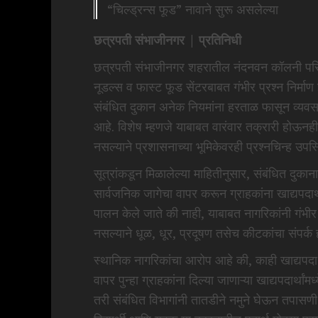
“चिल्ड्रन्स फूड” नावाने सुरू असलेल्या
छत्रपती संभाजीनगर | प्रतिनिधी
छत्रपती संभाजीनगर शहरातील नंदनवन कॉलनी परिस
नूडल्स व फास्ट फूड सेंटरबाबत गंभीर प्रश्न निर्माण
संबंधित दुकान अनेक नियमांना हरताळ फासून व्यवस
आहे. विशेष म्हणजे याबाबत वारंवार तक्रारी होऊनह
नसल्याने प्रशासनाच्या भूमिकेवरही प्रश्नचिन्ह उपस
सूत्रांकडून मिळालेल्या माहितीनुसार, संबंधित दु
सार्वजनिक जागेचा वापर करून ग्राहकांना खाद्यपदार्
पालन केले जाते की नाही, याबाबत नागरिकांनी गंभीर 
नसल्याने धूळ, धूर, प्रदूषण तसेच कीटकांचा संपर्क 
स्थानिक नागरिकांचा आरोप आहे की, काही खाद्यपदार्
वापर पुन्हा ग्राहकांना दिल्या जाणाऱ्या खाद्यपदार्था
तरी संबंधित विभागांनी तातडीने नमुने घेऊन तपासणी