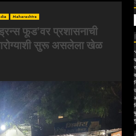
ndia
Maharashtra
्रन्स फूड’वर प्रशासनाची
 आरोग्याशी सुरू असलेला खेळ
‘
प
र
व
स
उ
आ
व
फ
ग