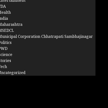
Entertainment
FDA
Health
India
Maharashtra
MSEDCL
Municipal Corporation Chhatrapati Sambhajinagar
olitics
PWD
Science
Stories
Tech
Uncategorized