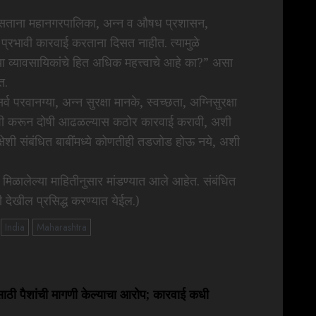
त असताना महानगरपालिका, अन्न व औषध प्रशासन,
प्रभावी कारवाई करताना दिसत नाहीत. त्यामुळे
ऱ्या व्यावसायिकांचे हित अधिक महत्त्वाचे आहे का?” असा
त.
परवानग्या, अन्न सुरक्षा मानके, स्वच्छता, अग्निसुरक्षा
कशी करून दोषी आढळल्यास कठोर कारवाई करावी, अशी
्षेशी संबंधित बाबींमध्ये कोणतीही तडजोड होऊ नये, अशी
मिळालेल्या माहितीनुसार मांडण्यात आले आहेत. संबंधित
 देखील प्रसिद्ध करण्यात येईल.)
India
Maharashtra
ीसीसाठी पैशांची मागणी केल्याचा आरोप; कारवाई कधी