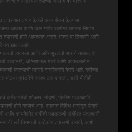
रमाणात खात असल्याने त्यांच्या आरोग्यावर परिणाम
वच्छ वातावरणात तयार केलेले अन्न सेवन केल्यास
्गजन्य आजार आणि इतर गंभीर आरोग्य समस्या निर्माण
मित तपासणी होणे आवश्यक असते. मात्र या ठिकाणी अशी
पस्थित झाला आहे.
ंपाकाची व्यवस्था आणि अग्निसुरक्षेची साधने याबाबतही
ाची परवानगी, अग्निशामक यंत्रे आणि आपत्कालीन
ौकशी करण्याची मागणी नागरिकांनी केली आहे. गर्दीच्या
ात मोठ्या दुर्घटनेचे कारण ठरू शकतो, अशी भीतीही
ा सर्व कर्मचाऱ्यांची ओळख, नोंदणी, पोलीस पडताळणी
ासणी होणे गरजेचे आहे. शहरात विविध भागांतून येणारे
ची आणि कायदेशीर बाबींची पडताळणी संबंधित यंत्रणांनी
विभागांनी सर्व नियमांची काटेकोर तपासणी करावी, अशी