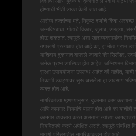
विद्यार्थी आणि युवक या दुकानातील पदार्थ मोठ्या प्
होण्याची भीती व्यक्त केली जात आहे.
आरोग्य तज्ज्ञांच्या मते, निकृष्ट दर्जाचे किंवा अस्
अन्नविषबाधा, पोटाचे विकार, जुलाब, उलट्या, संसर
होऊ शकतात. त्यामुळे अशा खाद्यव्यवसायांवर निय
तपासणी प्रत्यक्षात होत आहे का, हा मोठा प्रश्न उ
याशिवाय दुकानात वापरले जाणारे गॅस सिलेंडर, स्वय
अनेक प्रश्न उपस्थित होत आहेत. अग्निशमन विभाग
सुरक्षा उपाययोजना उपलब्ध आहेत की नाहीत, याची च
ठिकाणी उघड्यावर सुरू असलेला हा व्यवसाय भविष्य
व्यक्त होत आहे.
नागरिकांच्या म्हणण्यानुसार, दुकानात काम करणाऱ्य
आणि कामगार नियमांचे पालन होत आहे का याचीही तप
कामगार व्यवसाय करत असताना त्यांच्या कागदपत्रां
नियमितपणे करणे अपेक्षित असते. त्यामुळे संबंधित 
मागणी परिसरातील नागरिकांकडून होत आहे.