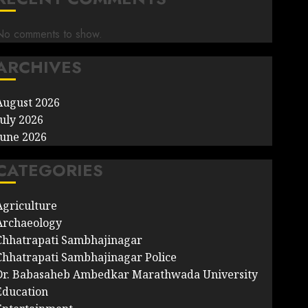
No comments to show.
ARCHIVES
August 2026
July 2026
June 2026
CATEGORIES
Agriculture
Archaeology
Chhatrapati Sambhajinagar
Chhatrapati Sambhajinagar Police
Dr. Babasaheb Ambedkar Marathwada University
Education