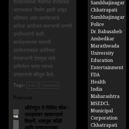
शेतकऱ्यांमध्ये नैसर्गिक शेतीबाबत
Sambhajinagar
जागरूकता निर्माण झाली असून
Chhatrapati
Sambhajinagar
भविष्यात अशा कार्यशाळांचे
Police
अधिक आयोजन करण्याची मागणी
Dr. Babasaheb
उपस्थितांनी केली.
Ambedkar
कार्यक्रमाच्या यशस्वी
Marathwada
आयोजनाबद्दल उपस्थित
University
शेतकऱ्यांनी देशमुख यांचे
Education
अभिनंदन करत त्यांच्या
Entertainment
उपक्रमाचे कौतुक केले.
FDA
Health
Tags:
India
Newsbeat
India
Maharashtra
Previous
MSEDCL
औरंगपुरा ते मिलिंद चौक :
Municipal
उघड्यावर खाद्यपदार्थ
Corporation
विक्री, वाहतूक कोंडी
Chhatrapati
आणि प्रशासनाच्या