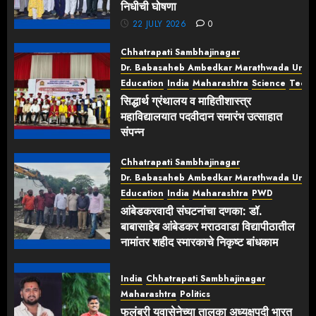
निधीची घोषणा
22 JULY 2026
0
Chhatrapati Sambhajinagar
Dr. Babasaheb Ambedkar Marathwada Univer
Education
India
Maharashtra
Science
Tech
सिद्धार्थ ग्रंथालय व माहितीशास्त्र
महाविद्यालयात पदवीदान समारंभ उत्साहात
संपन्न
22 JULY 2026
0
Chhatrapati Sambhajinagar
Dr. Babasaheb Ambedkar Marathwada Univer
Education
India
Maharashtra
PWD
आंबेडकरवादी संघटनांचा दणका: डॉ.
बाबासाहेब आंबेडकर मराठवाडा विद्यापीठातील
नामांतर शहीद स्मारकाचे निकृष्ट बांधकाम
पाडले!
22 JULY 2026
0
India
Chhatrapati Sambhajinagar
Maharashtra
Politics
फुलंब्री युवासेनेच्या तालुका अध्यक्षपदी भारत