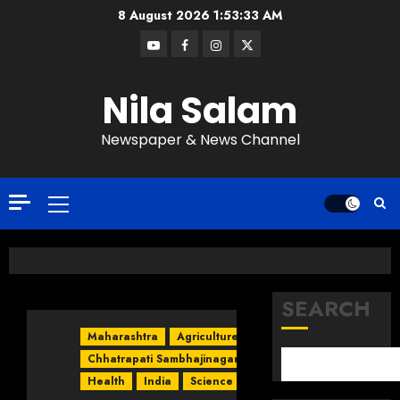
8 August 2026
1:53:34 AM
Nila Salam
Newspaper & News Channel
SEARCH
Maharashtra
Agriculture
Chhatrapati Sambhajinagar
Health
India
Science