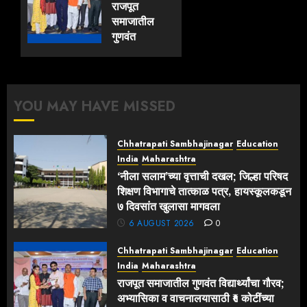
विभागाचे
राजपूत
तात्काळ
समाजातील
पत्र,
गुणवंत
हायस्कूलकडून
विद्यार्थ्यांचा
७ दिवसांत
गौरव;
खुलासा
अभ्यासिका
मागवला
व
YOU MAY HAVE MISSED
वाचनालयासाठी
6 AUGUST
₹१ कोटींच्या
2026
निधीची
Chhatrapati Sambhajinagar
Education
0
घोषणा
India
Maharashtra
‘नीला सलाम’च्या वृत्ताची दखल; जिल्हा परिषद
22 JULY
शिक्षण विभागाचे तात्काळ पत्र, हायस्कूलकडून
2026
७ दिवसांत खुलासा मागवला
0
6 AUGUST 2026
0
Chhatrapati Sambhajinagar
Education
India
Maharashtra
राजपूत समाजातील गुणवंत विद्यार्थ्यांचा गौरव;
अभ्यासिका व वाचनालयासाठी ₹१ कोटींच्या