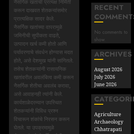
नैसर्गिक खताची प्रत्यक्ष निर्मिती
RECENT
करून दाखवत शेतकऱ्यांसमोर
COMMENT
प्रात्यक्षिक सादर केले.
नैसर्गिक खतांच्या वापरामुळे
No comments to
जमिनीची सुपीकता वाढते,
show.
उत्पादन खर्च कमी होतो आणि
पर्यावरणाचे संवर्धन होण्यास मदत
ARCHIVES
होते, असे देशमुख यांनी सांगितले.
तसेच शेतकऱ्यांनी रासायनिक
August 2026
खतांवरील अवलंबित्व कमी करून
July 2026
June 2026
नैसर्गिक शेतीचा अवलंब करावा,
असे आवाहनही त्यांनी केले.
CATEGORI
कार्यशाळेदरम्यान उपस्थित
शेतकऱ्यांनी विविध प्रश्न
Agriculture
विचारून शंकांचे निरसन करून
Archaeology
घेतले. या उपक्रमामुळे
Chhatrapati