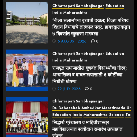
2026
निधीची
Chhatrapati Sambhajinagar
Education
0
घोषणा
India
Maharashtra
‘नीला सलाम’च्या वृत्ताची दखल; जिल्हा परिषद
22 JULY
शिक्षण विभागाचे तात्काळ पत्र, हायस्कूलकडून
2026
७ दिवसांत खुलासा मागवला
0
6 AUGUST 2026
0
Chhatrapati Sambhajinagar
Education
India
Maharashtra
राजपूत समाजातील गुणवंत विद्यार्थ्यांचा गौरव;
अभ्यासिका व वाचनालयासाठी ₹१ कोटींच्या
निधीची घोषणा
22 JULY 2026
0
Chhatrapati Sambhajinagar
Dr. Babasaheb Ambedkar Marathwada Univer
Education
India
Maharashtra
Science
Tech
सिद्धार्थ ग्रंथालय व माहितीशास्त्र
महाविद्यालयात पदवीदान समारंभ उत्साहात
संपन्न