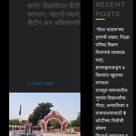
RECENT
बापरे! विद्यापीठात कँटीनचा बोगस
POSTS
कारभार; महागडे पदार्थ, विनापरवाना
कँटीन अन् अधिकाऱ्यांचे संगनमत!
‘नीला सलाम’च्या
वृत्ताची दखल; जिल्हा
परिषद शिक्षण
विभागाचे तात्काळ
पत्र,
हायस्कूलकडून ७
दिवसांत खुलासा
मागवला
4 JULY 2026
राजपूत समाजातील
गुणवंत विद्यार्थ्यांचा
गौरव; अभ्यासिका व
वाचनालयासाठी ₹१
कोटींच्या निधीची
घोषणा
सिद्धार्थ ग्रंथालय व