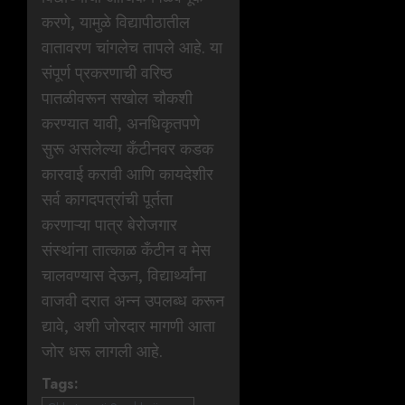
करणे, यामुळे विद्यापीठातील
वातावरण चांगलेच तापले आहे. या
संपूर्ण प्रकरणाची वरिष्ठ
पातळीवरून सखोल चौकशी
करण्यात यावी, अनधिकृतपणे
सुरू असलेल्या कँटीनवर कडक
कारवाई करावी आणि कायदेशीर
सर्व कागदपत्रांची पूर्तता
करणाऱ्या पात्र बेरोजगार
संस्थांना तात्काळ कँटीन व मेस
चालवण्यास देऊन, विद्यार्थ्यांना
वाजवी दरात अन्न उपलब्ध करून
द्यावे, अशी जोरदार मागणी आता
जोर धरू लागली आहे.
Tags: