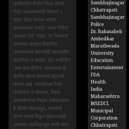
Sambhajinagar
प्रक्रियेत कँटीन किंवा मेसचे
Chhatrapati
टेंडर काढण्यासाठी किमान ३
Sambhajinagar
पात्र टेंडर धारक असणे
Police
बंधनकारक असते; तरच निविदा
Dr. Babasaheb
उघडता येते. मात्र, या नियमांना
Ambedkar
धाब्यावर बसवून विद्यापीठ
Marathwada
प्रशासनाने कोणतीही कायदेशीर
University
शहानिशा न करता, थेट मर्जीतील
Education
Entertainment
‘लंच होम कँटीन’ चालकाला हे
FDA
कँटीन बहाल केल्याचे सूत्रांचे
Health
म्हणणे आहे. स्पर्धात्मक टेंडर
India
प्रक्रिया न राबवता, केवळ
Maharashtra
ओळखीतल्या निवृत्त कर्मचाऱ्याला
MSEDCL
हे कँटीन दिल्यामुळे, मनमानी
Municipal
दराने पदार्थ विकून विद्यार्थ्यांची
Corporation
अक्षरशः आर्थिक लूट केली जात
Chhatrapati