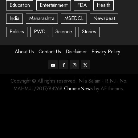
Education
Entertainment
FDA
Health
India
Maharashtra
MSEDCL
Newsbeat
Politics
PWD
Science
Stories
About Us
Contact Us
Disclaimer
Privacy Policy
Copyright © All rights reserved. Nila Salam - R.N.I. No.
MAHMUL/2017/84268
ChromeNews
by AF themes.