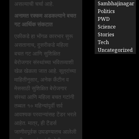
असल्याची चर्चा आहे.
Sambhajinagar
Politics
अनामत रक्कम अडकल्याने बचत
PWD
गट आर्थिक संकटात
Science
Stories
एकीकडे हा भोंगळ कारभार सुरू
Tech
असतानाच, दुसरीकडे महिला
Uncategorized
बचत गट आणि सुशिक्षित
बेरोजगार संस्थांच्या भवितव्याशी
खेळ खेळला जात आहे. सूत्रांच्या
माहितीनुसार, अनेक कँटीन व
मेससाठी सुशिक्षित बेरोजगार
संस्था आणि महिला बचत गटांनी
तब्बल १० महिन्यांपूर्वी सर्व
आवश्यक परवान्यांसह टेंडर भरले
आहेत. मात्र, ही टेंडर्स
जाणीवपूर्वक उघडण्यातच आलेली