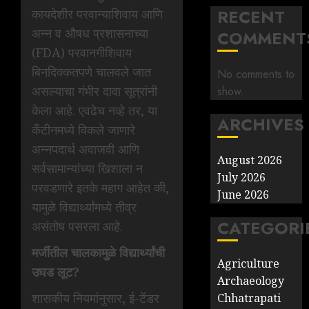
RECENT
कायदेशीर परवान्याशिवाय आणि
अन्न व औषध प्रशासनाच्या
COMMENT
(FDA) परवानगीशिवाय
बिनदिक्कतपणे चालवले जात
No comments to
असल्याचा गंभीर दावा सूत्रांनी
show.
केला आहे. एवढेच नव्हे तर, या
ARCHIVES
कँटीनमध्ये विकले जाणारे
अन्नपदार्थ अवाजवी आणि
August 2026
सर्वसामान्यांच्या खिशाला न
July 2026
परवडणारे इतके महाग आहेत की,
June 2026
यामुळे विद्यार्थ्यांमध्ये तीव्र
CATEGORI
असंतोष पसरला आहे.
मर्जीतील चालकामुळे विद्यार्थ्यांची
Agriculture
उघड लूट?
Archaeology
शासकीय नियमांनुसार, ई-टेंडर
Chhatrapati