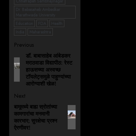
Chhatrapati Sambhajinagar
Dr. Babasaheb Ambedkar
Marathwada University
Education
FDA
Health
India
Maharashtra
Previous
डॉ. बाबासाहेब आंबेडकर
मराठवाडा विद्यापीठ: रेस्ट
हाऊसच्या अस्वच्छ
टॉयलेट्समुळे पाहुण्यांच्या
आरोग्याशी खेळ!
Next
बामूमध्ये बाह्य स्रोतांच्या
कामगारांचा मनमानी
कारभार; सुरक्षेचा प्रश्न
ऐरणीवर!