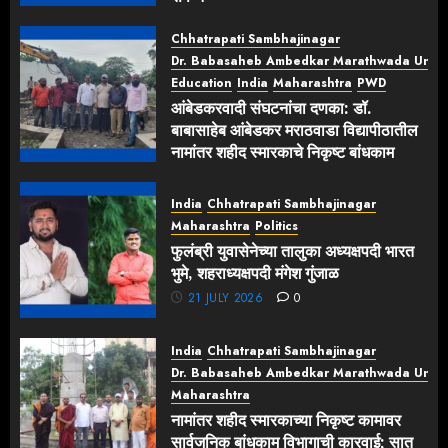
22 JULY 2026
0
Chhatrapati Sambhajinagar
Dr. Babasaheb Ambedkar Marathwada Univer
Education
India
Maharashtra
PWD
आंबेडकरवादी संघटनांचा दणका: डॉ.
बाबासाहेब आंबेडकर मराठवाडा विद्यापीठातील
नामांतर शहीद स्मारकाचे निकृष्ट बांधकाम
पाडले!
22 JULY 2026
0
India
Chhatrapati Sambhajinagar
Maharashtra
Politics
फुलंब्री युवासेनेच्या तालुका अध्यक्षपदी भारत
भुमे, शहराध्यक्षपदी मंगेश गुंजाळ
21 JULY 2026
0
India
Chhatrapati Sambhajinagar
Dr. Babasaheb Ambedkar Marathwada Univer
Maharashtra
नामांतर शहीद स्मारकाच्या निकृष्ट कामावर
सार्वजनिक बांधकाम विभागाची कारवाई; सात