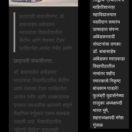
माहितीशास्त्र
महाविद्यालयात
छत्रपती संभाजीनगर: डॉ.
पदवीदान समारंभ
बाबासाहेब आंबेडकर
उत्साहात संपन्न
मराठवाडा विद्यापीठातील
आंबेडकरवादी
कँटीन आणि मेसच्या टेंडर
संघटनांचा दणका:
प्रक्रियेत अत्यंत गंभीर आणि
डॉ. बाबासाहेब
आंबेडकर मराठवाडा
छत्रपती संभाजीनगर:
विद्यापीठातील
डॉ. बाबासाहेब आंबेडकर
नामांतर शहीद
मराठवाडा विद्यापीठातील कँटीन
स्मारकाचे निकृष्ट
आणि मेसच्या टेंडर प्रक्रियेत
बांधकाम पाडले!
फुलंब्री युवासेनेच्या
अत्यंत गंभीर आणि धक्कादायक
तालुका अध्यक्षपदी
प्रकार उघडकीस आल्याने संपूर्ण
भारत भुमे,
शैक्षणिक वर्तुळात एकच खळबळ
शहराध्यक्षपदी मंगेश
उडाली आहे. विद्यापीठातील
गुंजाळ
‘बॉटनी कँटीन’ कुठल्याही