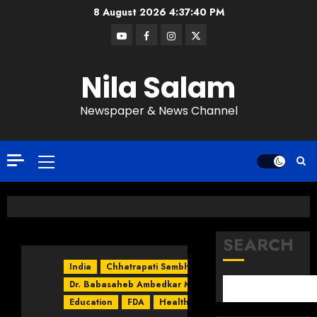
8 August 2026
4:37:40 PM
Nila Salam
Newspaper & News Channel
SEARCH
India
Chhatrapati Sambhajinagar
Dr. Babasaheb Ambedkar Marathwada University
Education
FDA
Health
Maharashtra