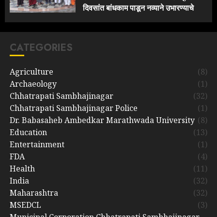
दिवसांत बांधकाम पाडून नव्याने उभारण्याचे
आदेश
21 JULY 2026
0
CATEGORIES
Agriculture
(8)
Archaeology
(1)
Chhatrapati Sambhajinagar
(32)
Chhatrapati Sambhajinagar Police
(1)
Dr. Babasaheb Ambedkar Marathwada University
(8)
Education
(13)
Entertainment
(1)
FDA
(4)
Health
(11)
India
(32)
Maharashtra
(32)
MSEDCL
(3)
Municipal Corporation Chhatrapati Sambhajinagar