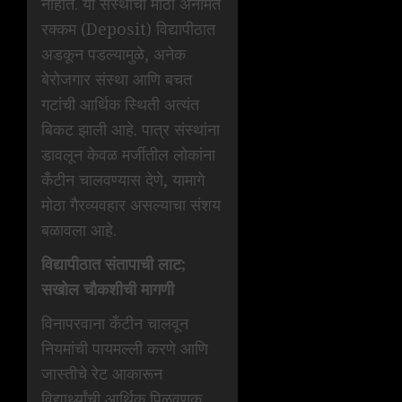
नाहीत. या संस्थांची मोठी अनामत
रक्कम (Deposit) विद्यापीठात
अडकून पडल्यामुळे, अनेक
बेरोजगार संस्था आणि बचत
गटांची आर्थिक स्थिती अत्यंत
बिकट झाली आहे. पात्र संस्थांना
डावलून केवळ मर्जीतील लोकांना
कँटीन चालवण्यास देणे, यामागे
मोठा गैरव्यवहार असल्याचा संशय
बळावला आहे.
विद्यापीठात संतापाची लाट;
सखोल चौकशीची मागणी
विनापरवाना कँटीन चालवून
नियमांची पायमल्ली करणे आणि
जास्तीचे रेट आकारून
विद्यार्थ्यांची आर्थिक पिळवणूक